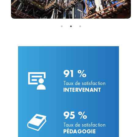
91 %
Taux de satisfaction
INTERVENANT
95 %
Taux de satisfaction
PÉDAGOGIE