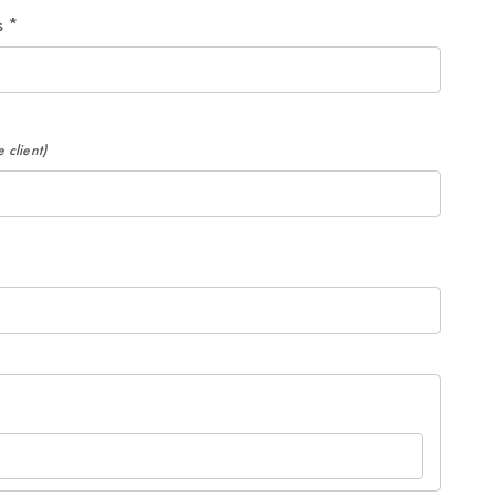
s
*
 client)