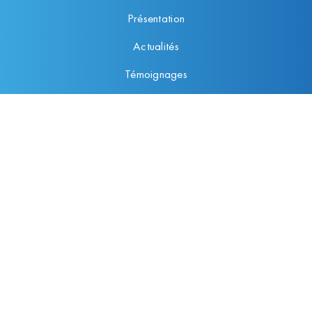
Présentation
Actualités
Témoignages
Contact
Nos Formations
Formation Sauveteur Secouriste du Travail - SST
Levage / Manutention
Formations N1 / N2
Prévention des risques professionnels
Habilitations électriques
Conseils en prévention